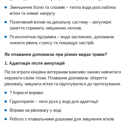
Зменшення болю та спазмів – тепла вода розслаблює
м’язи та знімає напругу.
Позитивний вплив на дихальну систему – регулярні
заняття сприяють зміцненню легенів.
Психологічна підтримка – вода заспокоює, допомагає
знизити рівень стресу та покращує настрій.
Як плавання допомагає при різних видах травм?
1. Адаптація після ампутацій
Після втрати кінцівки ветеранам важливо заново навчитися
керувати своїм тілом. Плавання допомагає зберегти
рівновагу, зміцнити м’язи та підготуватися до протезування.
? Корисні вправи:
Гідротерапія – легкі рухи у воді для адаптації
Вправи на рівновагу у воді
Робота з плавальними дошками для зміцнення м’язів