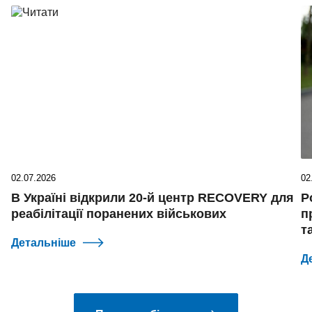
02.07.2026
02
В Україні відкрили 20-й центр RECOVERY для
Р
реабілітації поранених військових
п
т
Детальніше
Д