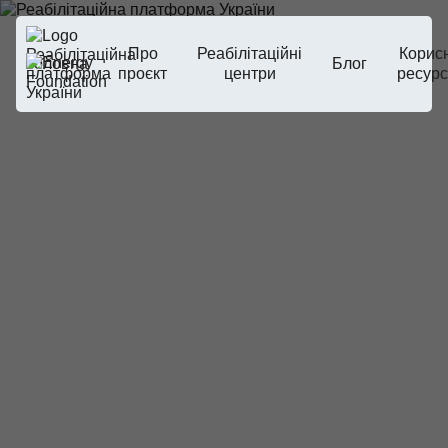
Про
Реабілітаційні
Корисн
Головна
Блог
проєкт
центри
ресур